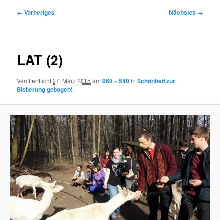
Bilder-
← Vorheriges
Nächstes →
Navigation
LAT (2)
Veröffentlicht
27. März 2015
am
960 × 540
in
Schönheit zur
Sicherung gebogen!