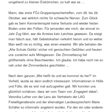
umgehend zu kleinen Eiskörnchen, so kalt war es …
Mann, das erste FÖJ-Gruppensprechertreffen, vom 28. bis 29.
Oktober, war wirklich nichts für schwache Nerven. Zum Glück
gab es beim Kennenlernspiel keine Verluste und wieder festen
Boden unter den Füßen. Für jemanden wie mich, der einmal im
Jahr Zug fährt, war die Anreise kein Leichtes gewesen. Da steigt
man falsch aus, hält Gebietskarten verkehrt herum und so weiter.
Man weiß nie so richtig, was einen erwartet. Wir alle betraten die
„Alte Schule Gohlis“ sicher mit gemischten Gefühlen und freuten
uns zunächst aufs Mittagessen. Der Zimmerbezug lief
größtenteils ohne Beschwerden. Ich glaube, ich habe noch nie so
nah unter der Zimmerdecke geschlafen …
Nach dem ganzen „Wie heißt du und wo kommst du her?“ im
Vorfeld, wurde es dann endlich interessant. Informationen in Hülle
und Fülle, die es erst mal aufzugreifen galt. Wir konnten uns
glücklich schätzen, dass wir vom Team von „Engagiert dabei“,
Veronika Luther von der Lanu als Vertreterin der LAG
Freiwilligendienste und der ehemaligen Landessprecherin Marie
Schäfer so informativ angelernt wurden. Für den ein oder anderen