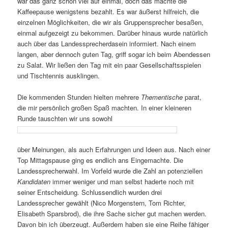
war das ganz schön viel auf einmal, doch das machte die
Kaffeepause wenigstens bezahlt. Es war äußerst hilfreich, die
einzelnen Möglichkeiten, die wir als Gruppensprecher besaßen,
einmal aufgezeigt zu bekommen. Darüber hinaus wurde natürlich
auch über das Landessprecherdasein informiert. Nach einem
langen, aber dennoch guten Tag, griff sogar ich beim Abendessen
zu Salat. Wir ließen den Tag mit ein paar Gesellschaftsspielen
und Tischtennis ausklingen.
Die kommenden Stunden hielten mehrere
Thementische
parat,
die mir persönlich großen Spaß machten. In einer kleineren
Runde tauschten wir uns sowohl
über Meinungen, als auch Erfahrungen und Ideen aus. Nach einer
Top Mittagspause ging es endlich ans Eingemachte. Die
Landessprecherwahl. Im Vorfeld wurde die Zahl an potenziellen
Kandidaten
immer weniger und man selbst haderte noch mit
seiner Entscheidung
.
Schlussendlich wurden drei
Landessprecher gewählt (Nico Morgenstern, Tom Richter,
Elisabeth Sparsbrod), die ihre Sache sicher gut machen werden.
Davon bin ich überzeugt. Außerdem haben sie eine Reihe fähiger