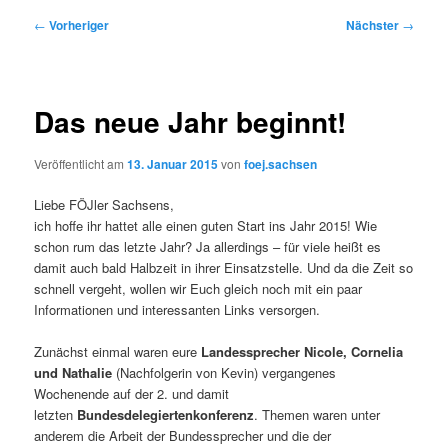
Beitragsnavigation
←
Vorheriger
Nächster
→
Das neue Jahr beginnt!
Veröffentlicht am
13. Januar 2015
von
foej.sachsen
Liebe FÖJler Sachsens,
ich hoffe ihr hattet alle einen guten Start ins Jahr 2015! Wie
schon rum das letzte Jahr? Ja allerdings – für viele heißt es
damit auch bald Halbzeit in ihrer Einsatzstelle. Und da die Zeit so
schnell vergeht, wollen wir Euch gleich noch mit ein paar
Informationen und interessanten Links versorgen.
Zunächst einmal waren eure
Landessprecher Nicole, Cornelia
und Nathalie
(Nachfolgerin von Kevin) vergangenes
Wochenende auf der 2. und damit
letzten
Bundesdelegiertenkonferenz
. Themen waren unter
anderem die Arbeit der Bundessprecher und die der