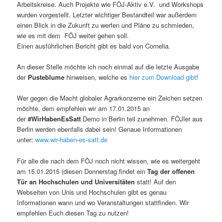
Arbeitskreise. Auch Projekte wie FÖJ-Aktiv e.V. und Workshops
wurden vorgestellt. Letzter wichtiger Bestandteil war außerdem
einen Blick in die Zukunft zu werfen und Pläne zu schmieden,
wie es mit dem FÖJ weiter gehen soll.
Einen ausführlichen Bericht gibt es bald von Cornelia.
An dieser Stelle möchte ich noch einmal auf die letzte Ausgabe
der
Pusteblume
hinweisen, welche es
hier zum Download gibt
!
Wer gegen die Macht globaler Agrarkonzerne ein Zeichen setzen
möchte, dem empfehlen wir am 17.01.2015 an
der
#WirHabenEsSatt
Demo in Berlin teil zunehmen. FÖJler aus
Berlin werden ebenfalls dabei sein! Genaue Informationen
unter:
www.wir-haben-es-satt.de
Für alle die nach dem FÖJ noch nicht wissen, wie es weitergeht
am 15.01.2015 (diesen Donnerstag findet ein
Tag der offenen
Tür an Hochschulen und Universitäten
statt! Auf den
Webseiten von Unis und Hochschulen gibt es genau
Informationen wann und wo Veranstaltungen stattfinden. Wir
empfehlen Euch diesen Tag zu nutzen!